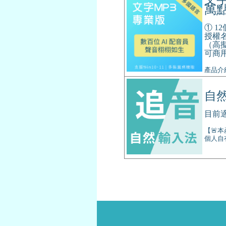
萬
① 
授權名
（高擬
可商
產品介紹：h
自
目前適
【🚨
個人自