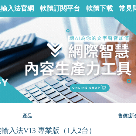
然輸入法官網
軟體訂閱平台
軟體下載
常見
產品
售價(新
輸入法V13 專業版（1人2台）