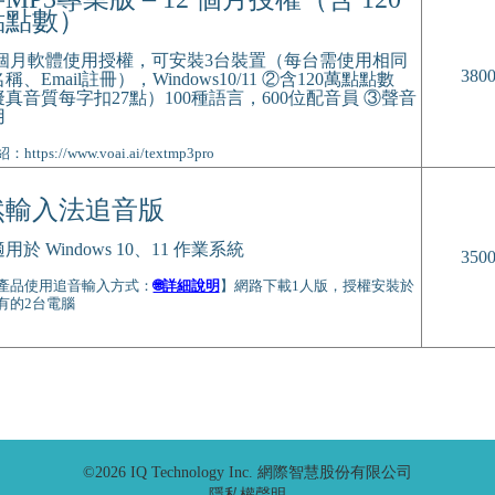
點點數）
12個月軟體使用授權，可安裝3台裝置（每台需使用相同
380
稱、Email註冊），Windows10/11 ②含120萬點點數
真音質每字扣27點）100種語言，600位配音員 ③聲音
用
ttps://www.voai.ai/textmp3pro
然輸入法追音版
用於 Windows 10、11 作業系統
350
本產品使用追音輸入方式：
🌐詳細說明
】網路下載1人版，授權安裝於
有的2台電腦
©2026
IQ Technology Inc. 網際智慧股份有限公司
隱私權聲明