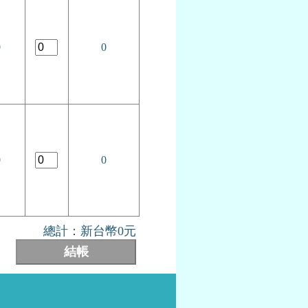
0
0
0
0
總計：新台幣
0
元