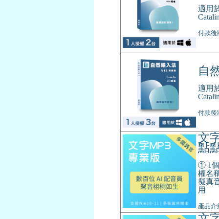
適用於 
Cat
付款後
自然
適用於 
Cat
付款後
文字
點
① 
權名稱
擬真音
用
產品介紹：h
文字